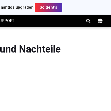
t nahtlos upgraden.
So geht's
UPPORT
 und Nachteile