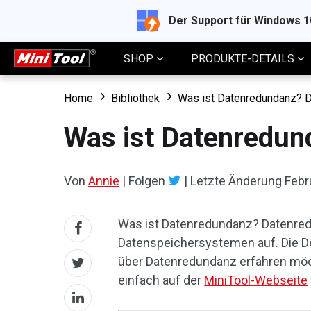
Der Support für Windows 
SHOP
PRODUKTE-DETAILS
Home
Bibliothek
Was ist Datenredundanz? Def
Was ist Datenredund
Von
Annie
|
Folgen
|
Letzte Änderung
Febr
Was ist Datenredundanz? Datenredu
Datenspeichersystemen auf. Die Def
über Datenredundanz erfahren möcht
einfach auf der
MiniTool-Webseite