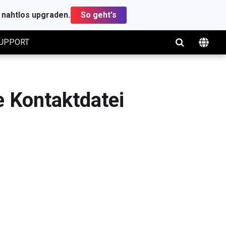
t nahtlos upgraden.
So geht's
UPPORT
e Kontaktdatei