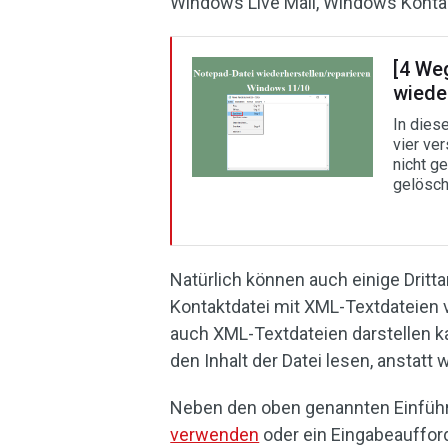
Windows Live Mail, Windows Kont
[4 We
wiede
In dies
vier ve
nicht g
gelösch
Natürlich können auch einige Dritt
Kontaktdatei mit XML-Textdateien v
auch XML-Textdateien darstellen ka
den Inhalt der Datei lesen, anstatt 
Neben den oben genannten Einfüh
verwenden
oder ein Eingabeauffor