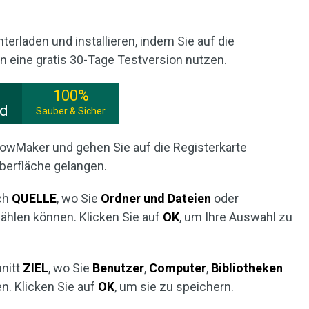
rladen und installieren, indem Sie auf die
en eine gratis 30-Tage Testversion nutzen.
100%
ad
Sauber & Sicher
adowMaker und gehen Sie auf die Registerkarte
oberfläche gelangen.
ich
QUELLE
, wo Sie
Ordner und Dateien
oder
hlen können. Klicken Sie auf
OK
, um Ihre Auswahl zu
hnitt
ZIEL
, wo Sie
Benutzer
,
Computer
,
Bibliotheken
. Klicken Sie auf
OK
, um sie zu speichern.