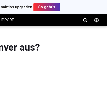
t nahtlos upgraden.
So geht's
UPPORT
inver aus?