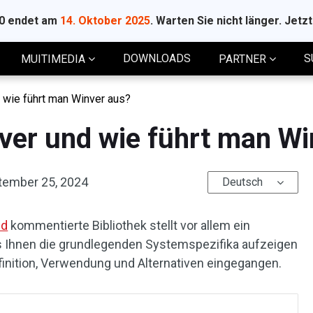
10 endet am
14. Oktober 2025
. Warten Sie nicht länger. Jetz
DOWNLOADS
S
MUITIMEDIA
PARTNER
d wie führt man Winver aus?
nver und wie führt man W
tember 25, 2024
Deutsch
ed
kommentierte Bibliothek stellt vor allem ein
das Ihnen die grundlegenden Systemspezifika aufzeigen
efinition, Verwendung und Alternativen eingegangen.