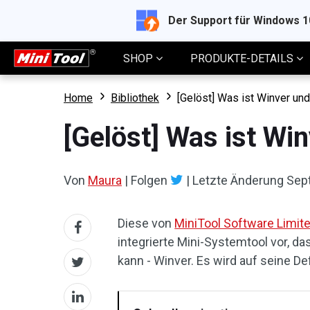
Der Support für Windows 
SHOP
PRODUKTE-DETAILS
Home
Bibliothek
[Gelöst] Was ist Winver un
[Gelöst] Was ist Wi
Von
Maura
|
Folgen
|
Letzte Änderung
Sep
Diese von
MiniTool Software Limit
integrierte Mini-Systemtool vor, 
kann - Winver. Es wird auf seine D