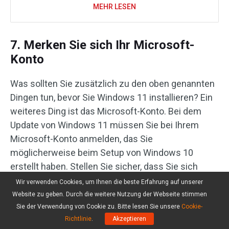
MEHR LESEN
7. Merken Sie sich Ihr Microsoft-
Konto
Was sollten Sie zusätzlich zu den oben genannten
Dingen tun, bevor Sie Windows 11 installieren? Ein
weiteres Ding ist das Microsoft-Konto. Bei dem
Update von Windows 11 müssen Sie bei Ihrem
Microsoft-Konto anmelden, das Sie
möglicherweise beim Setup von Windows 10
erstellt haben. Stellen Sie sicher, dass Sie sich
noch den Benutzernamen und das Passwort
Wir verwenden Cookies, um Ihnen die beste Erfahrung auf unserer
merken. Wenn Sie die Anmeldinformationen
Website zu geben. Durch die weitere Nutzung der Webseite stimmen
vergessen, setzen Sie es zurück. Sie können
ein
Sie der Verwendung von Cookie zu. Bitte lesen Sie unsere
Cookie-
Richtlinie
.
Akzeptieren
neues Konto über die offizielle Website erstellen
,