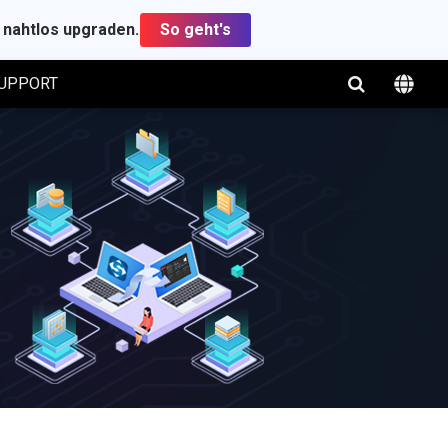
t nahtlos upgraden.
So geht's
UPPORT