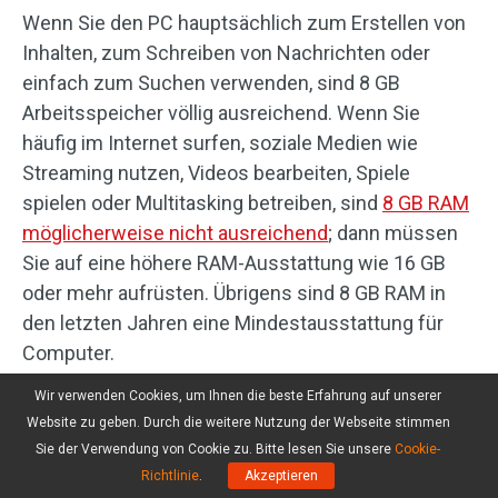
Wenn Sie den PC hauptsächlich zum Erstellen von
Inhalten, zum Schreiben von Nachrichten oder
einfach zum Suchen verwenden, sind 8 GB
Arbeitsspeicher völlig ausreichend. Wenn Sie
häufig im Internet surfen, soziale Medien wie
Streaming nutzen, Videos bearbeiten, Spiele
spielen oder Multitasking betreiben, sind
8 GB RAM
möglicherweise nicht ausreichend
; dann müssen
Sie auf eine höhere RAM-Ausstattung wie 16 GB
oder mehr aufrüsten. Übrigens sind 8 GB RAM in
den letzten Jahren eine Mindestausstattung für
Computer.
Wir verwenden Cookies, um Ihnen die beste Erfahrung auf unserer
3. Sind 6 GB RAM für Windows 11
Website zu geben. Durch die weitere Nutzung der Webseite stimmen
ausreichend?
Sie der Verwendung von Cookie zu. Bitte lesen Sie unsere
Cookie-
Richtlinie
.
Akzeptieren