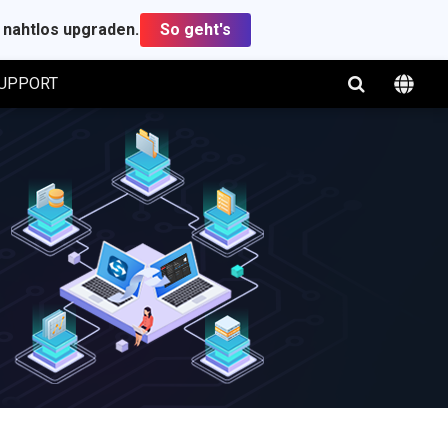
t nahtlos upgraden.
So geht's
UPPORT