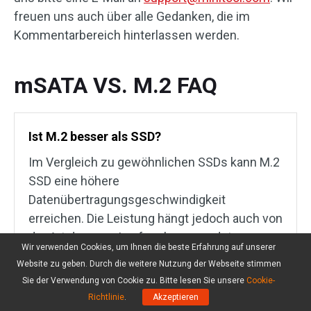
freuen uns auch über alle Gedanken, die im
Kommentarbereich hinterlassen werden.
mSATA VS. M.2 FAQ
Ist M.2 besser als SSD?
Im Vergleich zu gewöhnlichen SSDs kann M.2
SSD eine höhere
Datenübertragungsgeschwindigkeit
erreichen. Die Leistung hängt jedoch auch von
der Art des vom Laufwerk verwendeten
Wir verwenden Cookies, um Ihnen die beste Erfahrung auf unserer
Schnittstellenanschlusses ab. SATA-basierte
Website zu geben. Durch die weitere Nutzung der Webseite stimmen
M.2-SSDs haben relativ langsame
Sie der Verwendung von Cookie zu. Bitte lesen Sie unsere
Cookie-
Datenübertragungsgeschwindigkeiten,
Richtlinie
.
Akzeptieren