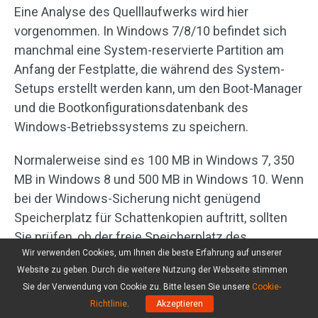
Eine Analyse des Quelllaufwerks wird hier
vorgenommen. In Windows 7/8/10 befindet sich
manchmal eine System-reservierte Partition am
Anfang der Festplatte, die während des System-
Setups erstellt werden kann, um den Boot-Manager
und die Bootkonfigurationsdatenbank des
Windows-Betriebssystems zu speichern.
Normalerweise sind es 100 MB in Windows 7, 350
MB in Windows 8 und 500 MB in Windows 10. Wenn
bei der Windows-Sicherung nicht genügend
Speicherplatz für Schattenkopien auftritt, sollten
Sie prüfen, ob der freie Speicherplatz des
Wir verwenden Cookies, um Ihnen die beste Erfahrung auf unserer
reservierten Systems für die Volumeschattenkopie
Website zu geben. Durch die weitere Nutzung der Webseite stimmen
nicht reicht.
Sie der Verwendung von Cookie zu. Bitte lesen Sie unsere
Cookie-
Richtlinie
.
Akzeptieren
Darüber hinaus ist eine Wiederherstellungspartition