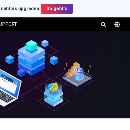
t nahtlos upgraden.
So geht's
UPPORT