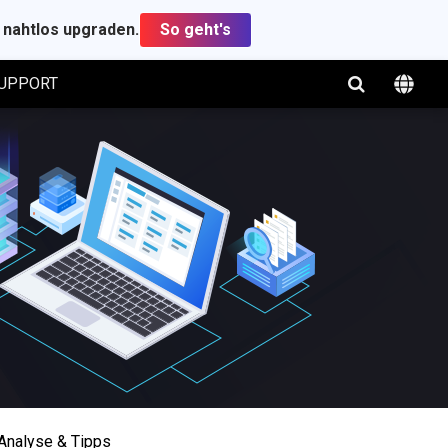
t nahtlos upgraden.
So geht's
UPPORT
 Analyse & Tipps