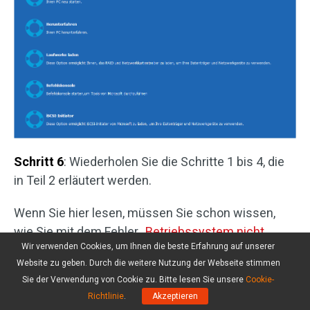
Schritt 6
: Wiederholen Sie die Schritte 1 bis 4, die
in Teil 2 erläutert werden.
Wenn Sie hier lesen, müssen Sie schon wissen,
wie Sie mit dem Fehler „
Betriebssystem nicht
Wir verwenden Cookies, um Ihnen die beste Erfahrung auf unserer
gefunden
“ oder anderen Fehlern, die zu einem
Website zu geben. Durch die weitere Nutzung der Webseite stimmen
Startfehler führen, umgehen können.
Sie der Verwendung von Cookie zu. Bitte lesen Sie unsere
Cookie-
Richtlinie
.
Akzeptieren