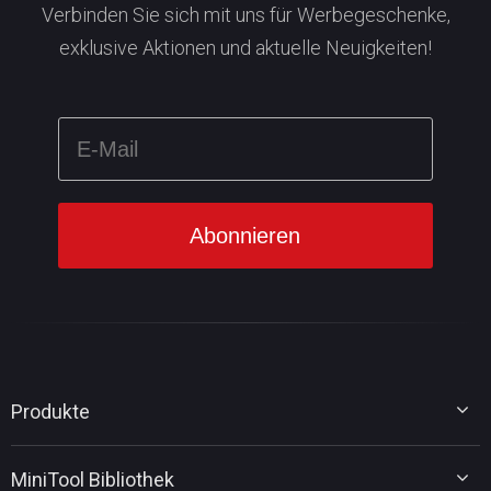
Verbinden Sie sich mit uns für Werbegeschenke,
exklusive Aktionen und aktuelle Neuigkeiten!
Produkte
MiniTool Partition Wizard
MiniTool Bibliothek
MiniTool Power Data Recovery