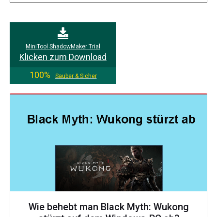
MiniTool ShadowMaker Trial
Klicken zum Download
100%
Sauber & Sicher
Wie behebt man Black Myth: Wukong