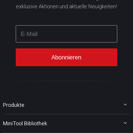
exklusive Aktionen und aktuelle Neuigkeiten!
Produkte
MiniTool Partition Wizard
MiniTool Bibliothek
MiniTool Power Data Recovery
MiniTool ShadowMaker