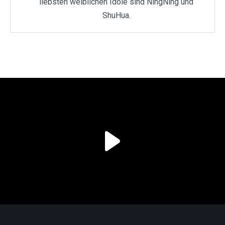
liebsten weiblichen Idole sind NingNing und
ShuHua.