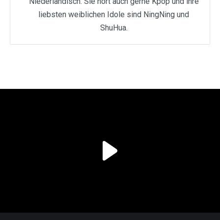
Niederländisch. Sie hört auch gerne Kpop und ihre
liebsten weiblichen Idole sind NingNing und
ShuHua.