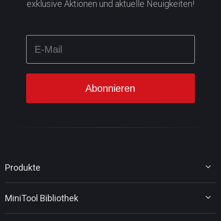
exklusive Aktionen und aktuelle Neuigkeiten!
Produkte
MiniTool Partition Wizard
MiniTool Bibliothek
MiniTool Power Data Recovery
MiniTool ShadowMaker
Tipps für Datenträgerverwaltung