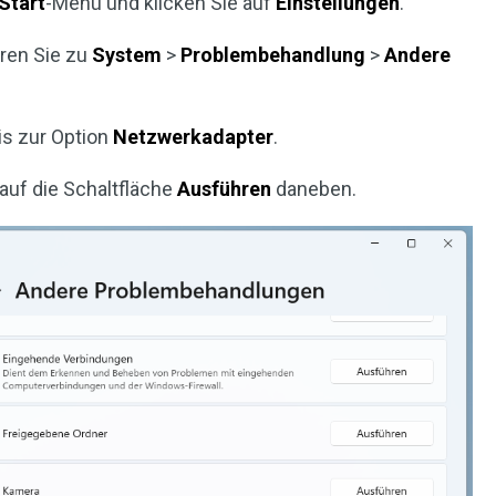
Start
-Menü und klicken Sie auf
Einstellungen
.
eren Sie zu
System
>
Problembehandlung
>
Andere
bis zur Option
Netzwerkadapter
.
 auf die Schaltfläche
Ausführen
daneben.