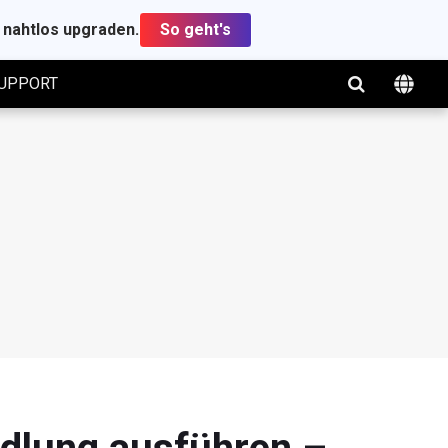
t nahtlos upgraden.
So geht's
UPPORT