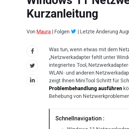
Windows 11 Netzwe
Kurzanleitung
Von
Maura
|
Folgen
|
Letzte Änderung
Aug
Was tun, wenn etwas mit dem Netzw
„Netzwerkadapter fehlt unter Win
integriertes Tool, Netzwerkadapte
WLAN- und anderen Netzwerkadapte
zeigt Ihnen MiniTool Schritt für Schr
Problembehandlung ausführen
kö
Behebung von Netzwerkproblemen
Schnellnavigation :