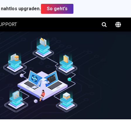
t nahtlos upgraden.
So geht's
UPPORT