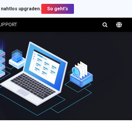
t nahtlos upgraden.
So geht's
UPPORT