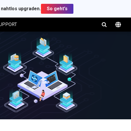
t nahtlos upgraden.
So geht's
UPPORT