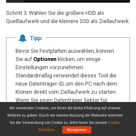
Schritt 3: Wählen Sie die größere HDD als
Quelllaufwerk und die kleinere SSD als Ziellaufwerk.
Tipp:
Bevor Sie Festplatten auswählen, können
Sie auf
Optionen
klicken, um einige
Einstellungen vorzunehmen.
Standardmäßig verwendet dieses Tool die
neue Datenträger-ID, um den PC nach dem
Klonen direkt vom Ziellaufwerk zu starten.
Wenn Sie einen Datenträger Sektor für
Sektor klonen möchten, aktivieren Sie die
Wir verwenden Cookies, um Ihnen die beste Erfahrung auf unserer
Option
Sektor für Sektor klonen
unter
Website zu geben. Durch die weitere Nutzung der Webseite stimmen
Sie der Verwendung von Cookie zu. Bitte lesen Sie unsere
Cookie-
Modus für Klonen des Datenträgers
.
Richtlinie
.
Akzeptieren