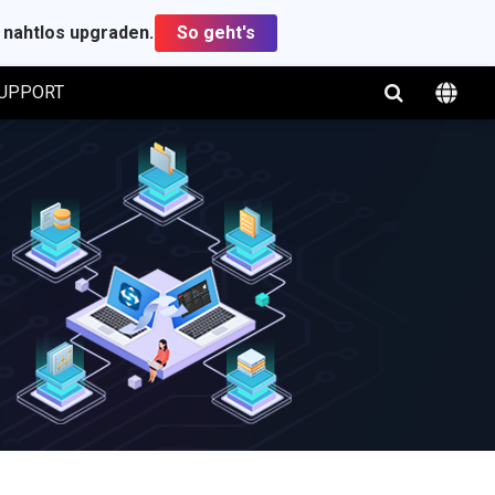
t nahtlos upgraden.
So geht's
UPPORT