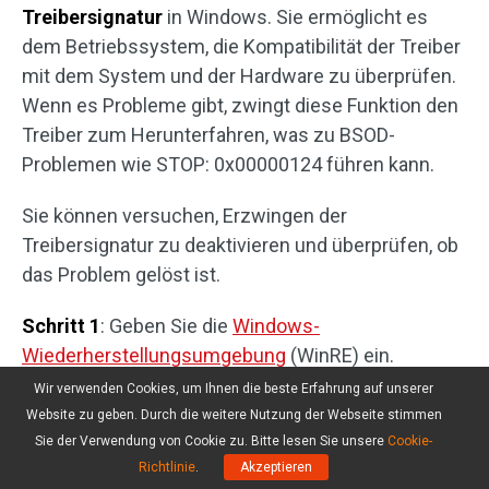
Treibersignatur
in Windows. Sie ermöglicht es
dem Betriebssystem, die Kompatibilität der Treiber
mit dem System und der Hardware zu überprüfen.
Wenn es Probleme gibt, zwingt diese Funktion den
Treiber zum Herunterfahren, was zu BSOD-
Problemen wie STOP: 0x00000124 führen kann.
Sie können versuchen, Erzwingen der
Treibersignatur zu deaktivieren und überprüfen, ob
das Problem gelöst ist.
Schritt 1
: Geben Sie die
Windows-
Wiederherstellungsumgebung
(WinRE) ein.
Wir verwenden Cookies, um Ihnen die beste Erfahrung auf unserer
Schritt 2
: Gehen Sie zu
Problembehandlung
>
Website zu geben. Durch die weitere Nutzung der Webseite stimmen
Erweiterte Optionen
>
Starteinstellungen
>
Neu
Sie der Verwendung von Cookie zu. Bitte lesen Sie unsere
Cookie-
starten
.
Richtlinie
.
Akzeptieren