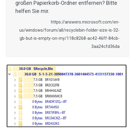
großen Papierkorb-Ordner entfernen? Bitte
helfen Sie mir.
https://answers.microsoft.com/en-
us/windows/forum/all/recyclebin-folder-size-is-32-
gb-but-is-empty-on-my/118c8268-ac42-46ff-84cb-
3aa24cfd36da