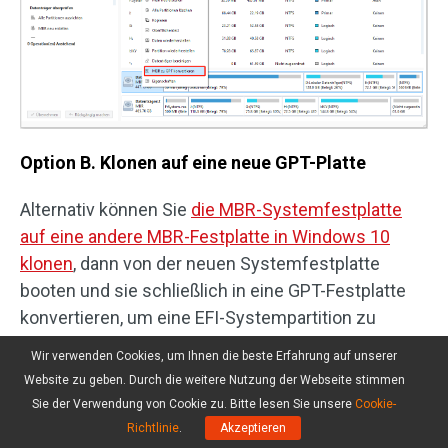
Option B. Klonen auf eine neue GPT-Platte
Alternativ können Sie
die MBR-Systemfestplatte
auf eine andere MBR-Festplatte in Windows 10
klonen
, dann von der neuen Systemfestplatte
booten und sie schließlich in eine GPT-Festplatte
konvertieren, um eine EFI-Systempartition zu
erzeugen.
Wir verwenden Cookies, um Ihnen die beste Erfahrung auf unserer
Website zu geben. Durch die weitere Nutzung der Webseite stimmen
Auf diese Weise behalten Sie eine Kopie der
Sie der Verwendung von Cookie zu. Bitte lesen Sie unsere
Cookie-
ursprünglichen MBR-Systemfestplatte als Backup,
Richtlinie
.
Akzeptieren
falls etwas schief geht.