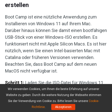
erstellen
Boot Camp ist eine nützliche Anwendung zum
Installieren von Windows 11 auf Ihrem Mac.
Darüber hinaus können Sie damit einen bootfähigen
USB-Stick von einer Windows-ISO erstellen. Es
funktioniert nicht mit Apple Silicon Macs. Es ist hier
nützlich, wenn Sie einen Intel-basierten Mac mit
Catalina oder früheren Versionen verwenden.
Beachten Sie, dass Boot Camp auf dem neuen
MacOS nicht verfügbar ist.
Schritt 1:
Laden Sie die ISO-Datei für Windows 11
herunter, indem Sie die Windows 11-Seite wie oben
Wir verwenden Cookies, um Ihnen die beste Erfahrung auf unserer
Website zu geben. Durch die weitere Nutzung der Webseite stimmen
gezeigt besuchen.
Sie der Verwendung von Cookie zu. Bitte lesen Sie unsere
Cookie-
Schritt 2:
Starten Sie die Boot Camp Assistant-App,
Richtlinie
.
Akzeptieren