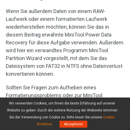
Wenn Sie außerdem Daten von einem RAW-
Laufwerk oder einem formatierten Laufwerk
wiederherstellen möchten, können Sie das in
diesem Beitrag erwähnte MiniTool Power Data
Recovery für diese Aufgabe verwenden. Außerdem
wird hier ein verwandtes Programm MiniTool
Partition Wizard vorgestellt, mit dem Sie das
Dateisystem von FAT32 in NTFS ohne Datenverlust
konvertieren können.
Sollten Sie Fragen zum Aufheben eines
Formatierungsproblems oder zur MiniTool
Datenrettungssoftware haben, können Sie einfach
Wir verwenden Cookies, um Ihnen die beste Erfahrung auf unserer
eine Nachricht in den Kommentaren hinterlassen
Website zu geben. Durch die weitere Nutzung der Webseite stimmen
Sie der Verwendung von Cookie zu. Bitte lesen Sie unsere
Cookie-
oder eine E-Mail an
support@minitool.com
senden.
Richtlinie
.
Akzeptieren
Auch hier sind nützliche Ideen und Vorschläge