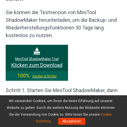
Sie können die Testversion von MiniTool
ShadowMaker herunterladen, um die Backup- und
Wiederherstellungsfunktionen 30 Tage lang
kostenlos zu nutzen.
MiniTool ShadowMaker Trial
Klicken zum Download
100%
Sauber & Sicher
Schritt 1. Starten Sie MiniTool ShadowMaker, dann
klicken Sie auf
Testversion beibehalten
, um
Wir verwenden Cookies, um Ihnen die beste Erfahrung auf unserer
fortzufahren.
Website zu geben. Durch die weitere Nutzung der Webseite stimmen
Sie der Verwendung von Cookie zu. Bitte lesen Sie unsere
Cookie-
Schritt 2. Gehen Sie zur Registerkarte
Sichern
,
Richtlinie
.
Akzeptieren
klicken Sie auf
QUELLE
>
Ordner und Dateien
>