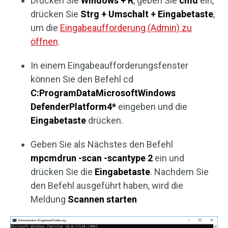
Drücken Sie
Windows + R
, geben Sie
cmd
ein,
drücken Sie
Strg + Umschalt + Eingabetaste
,
um die
Eingabeaufforderung (Admin) zu
öffnen
.
In einem Eingabeaufforderungsfenster
können Sie den Befehl cd
C:ProgramDataMicrosoftWindows
DefenderPlatform4*
eingeben und die
Eingabetaste
drücken.
Geben Sie als Nächstes den Befehl
mpcmdrun -scan -scantype 2
ein und
drücken Sie die
Eingabetaste
. Nachdem Sie
den Befehl ausgeführt haben, wird die
Meldung
Scannen starten