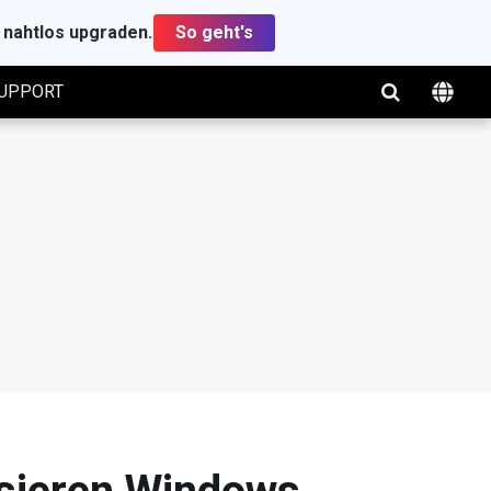
t nahtlos upgraden.
So geht's
UPPORT