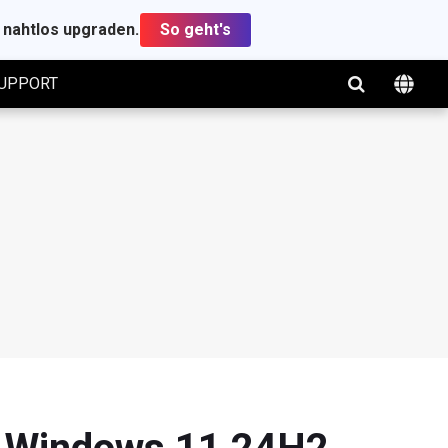
t nahtlos upgraden.
So geht's
UPPORT