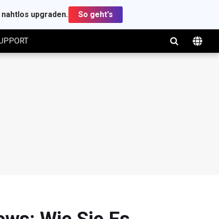
t nahtlos upgraden.
So geht's
UPPORT