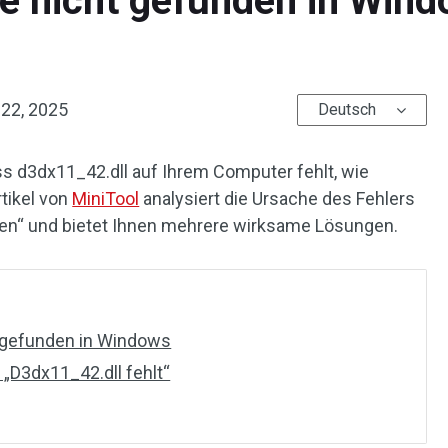
e nicht gefunden in Wind
 22, 2025
Deutsch
ss d3dx11_42.dll auf Ihrem Computer fehlt, wie
tikel von
MiniTool
analysiert die Ursache des Fehlers
den“ und bietet Ihnen mehrere wirksame Lösungen.
 gefunden in Windows
„D3dx11_42.dll fehlt“