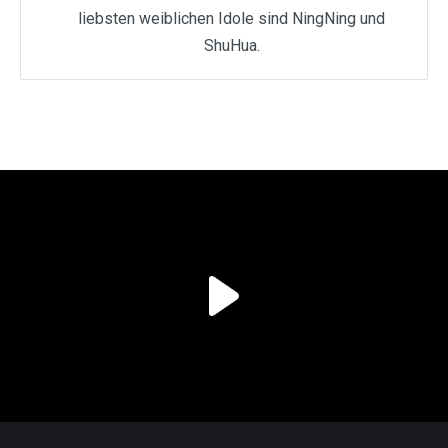
liebsten weiblichen Idole sind NingNing und
ShuHua.