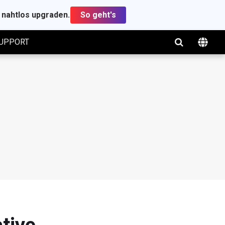
t nahtlos upgraden.
So geht's
UPPORT