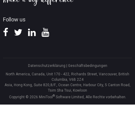
Follow us
Datenschutzerklärung
|
Geschäftsbedingungen
North America, Canada, Unit 170 - 422, Richards Street, Vancouver, British
Columbia, V6B 2Z4
Asia, Hong Kong, Suite 820,8/F., Ocean Centre, Harbour City, 5 Canton Road,
Tsim Sha Tsui, Kowloon
®
Copyright ©
2026
MiniTool
Software Limited, Alle Rechte vorbehalten.