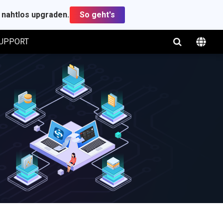
t nahtlos upgraden.
So geht's
UPPORT