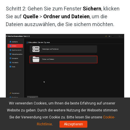
Schritt 2: Gehen Sie zum Fenster
Sichern
, klicken
Sie auf
Quelle
>
Ordner und Dateien
, um die
Dateien auszuwählen, die Sie sichern möchten.
Wir verwenden Cookies, um Ihnen die beste Erfahrung auf unserer
Schritt 3: Klicken Sie auf
Ziel
, um Ihre WLAN-
Website zu geben. Durch die weitere Nutzung der Webseite stimmen
Sie der Verwendung von Cookie zu. Bitte lesen Sie unsere
Cookie-
Festplatte als Sicherungslaufwerk auszuwählen.
Richtlinie
.
Akzeptieren