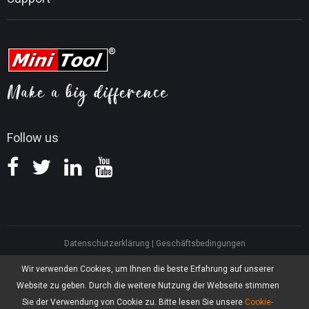
MiniTool-Nachrichtencenter
Tipps für PDF-Bearbeitung
MiniTool Video Converter
Tipps für Videobearbeitung
MiniTool Kontaktieren
MiniTool Screen Recorder
Tipps für YouTube
FAQ
Tipps für Videokonvertierung
Hilfe
Tipps für Bildschirmaufnahmen
Erstattungsrichtlinie
Wissensdatenbank
Follow us
Datenschutzerklärung
|
Geschäftsbedingungen
North America, Canada, Unit 170 - 422, Richards Street, Vancouver, British
Wir verwenden Cookies, um Ihnen die beste Erfahrung auf unserer
Columbia, V6B 2Z4
Website zu geben. Durch die weitere Nutzung der Webseite stimmen
Asia, Hong Kong, Suite 820,8/F., Ocean Centre, Harbour City, 5 Canton Road,
Tsim Sha Tsui, Kowloon
Sie der Verwendung von Cookie zu. Bitte lesen Sie unsere
Cookie-