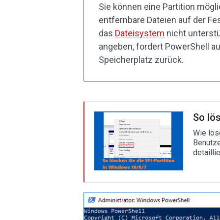
Sie können eine Partition mögl
entfernbare Dateien auf der Fe
das
Dateisystem
nicht unterst
angeben, fordert PowerShell 
Speicherplatz zurück.
So lös
Wie lös
Benutzer
detailli