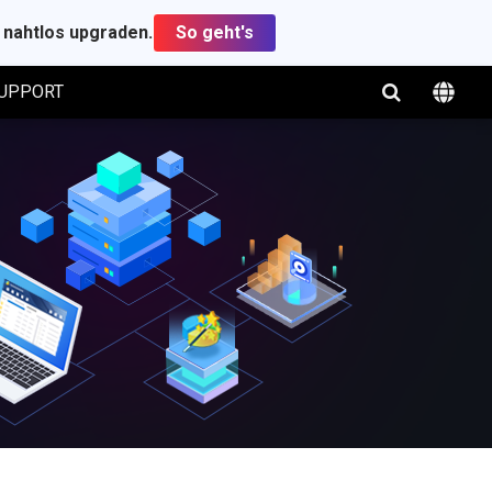
t nahtlos upgraden.
So geht's
UPPORT