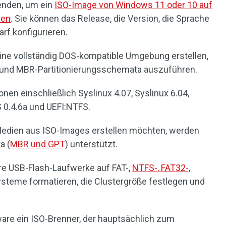
enden, um ein
ISO-Image von Windows 11 oder 10 auf
den
. Sie können das Release, die Version, die Sprache
f konfigurieren.
ne vollständig DOS-kompatible Umgebung erstellen,
- und MBR-Partitionierungsschemata auszuführen.
onen einschließlich Syslinux 4.07, Syslinux 6.04,
 0.4.6a und UEFI:NTFS.
 Medien aus ISO-Images erstellen möchten, werden
a (
MBR und GPT
) unterstützt.
re USB-Flash-Laufwerke auf FAT-,
NTFS-, FAT32-,
ysteme formatieren, die Clustergröße festlegen und
re ein ISO-Brenner, der hauptsächlich zum