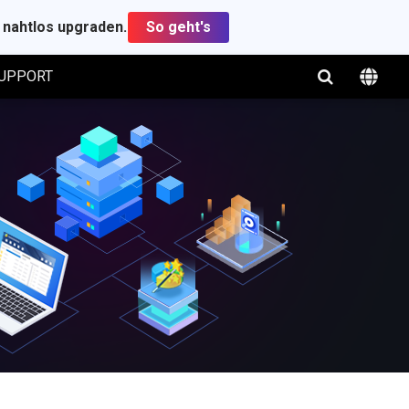
t nahtlos upgraden.
So geht's
UPPORT