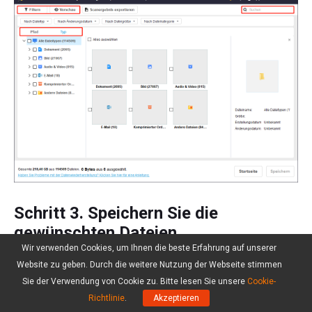
Schritt 3. Speichern Sie die
gewünschten Dateien
Wir verwenden Cookies, um Ihnen die beste Erfahrung auf unserer
Stellen Sie sicher, dass alle Dateien, die Sie
Website zu geben. Durch die weitere Nutzung der Webseite stimmen
Sie der Verwendung von Cookie zu. Bitte lesen Sie unsere
Cookie-
wiederherstellen möchten, markiert sind. Klicken
Richtlinie
.
Akzeptieren
Sie dann auf die Schaltfläche
Speichern
und