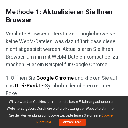
Methode 1: Aktualisieren Sie Ihren
Browser
Veraltete Browser unterstützen möglicherweise
keine WebM-Dateien, was dazu führt, dass diese
nicht abgespielt werden. Aktualisieren Sie Ihren
Browser, um ihn mit WebM-Dateien kompatibel zu
machen. Hier ein Beispiel für Google Chrome:
1. Öffnen Sie
Google Chrome
und klicken Sie auf
das
Drei-Punkte
-Symbol in der oberen rechten
Ecke.
Wir verwenden Cookies, um Ihnen die beste Erfahrung auf unserer
2. Wählen Sie
Hilfe
>
Über Google Chrome
.
Website zu geben. Durch die weitere Nutzung der Webseite stimmen
Sie der Verwendung von Cookie zu. Bitte lesen Sie unsere
Cookie-
3. Es wird geprüft, ob ein Update verfügbar ist.
Richtlinie
.
Akzeptieren
Wenn ja, erscheint die Option
Google Chrome