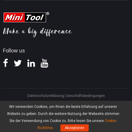
Tipps für Videobearbeitung
MiniTool Kontaktieren
MiniTool Screen Recorder
Tipps für YouTube
FAQ
Tipps für Videokonvertierung
Hilfe
Tipps für Bildschirmaufnahmen
Erstattungsrichtlinie
Wissensdatenbank
Follow us
Datenschutzerklärung
|
Geschäftsbedingungen
North America, Canada, Unit 170 - 422, Richards Street, Vancouver, British
Wir verwenden Cookies, um Ihnen die beste Erfahrung auf unserer
Columbia, V6B 2Z4
Website zu geben. Durch die weitere Nutzung der Webseite stimmen
Asia, Hong Kong, Suite 820,8/F., Ocean Centre, Harbour City, 5 Canton Road,
Tsim Sha Tsui, Kowloon
Sie der Verwendung von Cookie zu. Bitte lesen Sie unsere
Cookie-
®
Copyright ©
2026
MiniTool
Software Limited, Alle Rechte vorbehalten.
Richtlinie
.
Akzeptieren