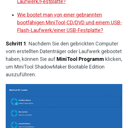
Laufwerk/Festplatte?
Wie bootet man von einer gebrannten
bootfähigen MiniTool-CD/DVD und einem USB-
Flash-Laufwerk/einer USB-Festplatte?
Schritt 1
: Nachdem Sie den gebrickten Computer
vom erstellten Datenträger oder Laufwerk gebootet
haben, können Sie auf
MiniTool Programm
klicken,
um MiniTool ShadowMaker Bootable Edition
auszuführen.