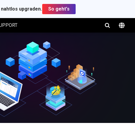
t nahtlos upgraden.
So geht's
UPPORT