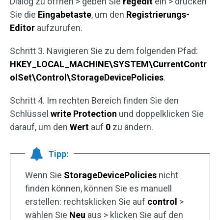
Dialog zu öffnen > geben Sie
regedit
ein > drücken
Sie die
Eingabetaste
, um den
Registrierungs-
Editor
aufzurufen.
Schritt 3. Navigieren Sie zu dem folgenden Pfad:
HKEY_LOCAL_MACHINE\SYSTEM\CurrentContr
olSet\Control\StorageDevicePolicies
.
Schritt 4. Im rechten Bereich finden Sie den
Schlüssel
write Protection
und doppelklicken Sie
darauf, um den
Wert
auf
0
zu ändern.
Tipp:
Wenn Sie
StorageDevicePolicies
nicht
finden können, können Sie es manuell
erstellen: rechtsklicken Sie auf
control
>
wählen Sie
Neu
aus > klicken Sie auf den