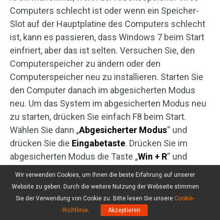
Computers schlecht ist oder wenn ein Speicher-
Slot auf der Hauptplatine des Computers schlecht
ist, kann es passieren, dass Windows 7 beim Start
einfriert, aber das ist selten. Versuchen Sie, den
Computerspeicher zu ändern oder den
Computerspeicher neu zu installieren. Starten Sie
den Computer danach im abgesicherten Modus
neu. Um das System im abgesicherten Modus neu
zu starten, drücken Sie einfach F8 beim Start.
Wählen Sie dann „
Abgesicherter Modus
“ und
drücken Sie die
Eingabetaste
. Drücken Sie im
abgesicherten Modus die Taste „
Win + R
“ und
geben Sie einfach „
MSCONFIG
“ ein und dann
Wir verwenden Cookies, um Ihnen die beste Erfahrung auf unserer
drücken Sie „
OK
“. Hier führen Sie bitte einen
Website zu geben. Durch die weitere Nutzung der Webseite stimmen
sauberen Start aus, indem Sie alle Optionen unter
Sie der Verwendung von Cookie zu. Bitte lesen Sie unsere
Cookie-
„
Benutzerdefinierter Systemstart
“
deaktivieren
.
Richtlinie
.
Akzeptieren