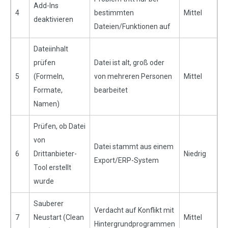
Add-Ins
4
bestimmten
Mittel
deaktivieren
Dateien/Funktionen auf
Dateiinhalt
prüfen
Datei ist alt, groß oder
5
(Formeln,
von mehreren Personen
Mittel
Formate,
bearbeitet
Namen)
Prüfen, ob Datei
von
Datei stammt aus einem
6
Drittanbieter-
Niedrig
Export/ERP-System
Tool erstellt
wurde
Sauberer
Verdacht auf Konflikt mit
7
Neustart (Clean
Mittel
Hintergrundprogrammen