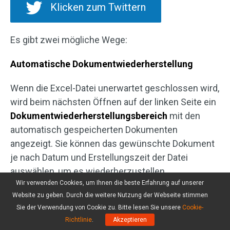
Klicken zum Twittern
Es gibt zwei mögliche Wege:
Automatische Dokumentwiederherstellung
Wenn die Excel-Datei unerwartet geschlossen wird,
wird beim nächsten Öffnen auf der linken Seite ein
Dokumentwiederherstellungsbereich
mit den
automatisch gespeicherten Dokumenten
angezeigt. Sie können das gewünschte Dokument
je nach Datum und Erstellungszeit der Datei
auswählen, um es wiederherzustellen.
Wir verwenden Cookies, um Ihnen die beste Erfahrung auf unserer
Die Option Autowiederherstellen
Website zu geben. Durch die weitere Nutzung der Webseite stimmen
Sie der Verwendung von Cookie zu. Bitte lesen Sie unsere
Cookie-
AutoSpeichern
ist eine neue Funktion in Excel,
Richtlinie
.
Akzeptieren