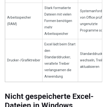
Stark formatierte
Systemanforder
Dateien mit vielen
Arbeitsspeicher
von Office prüfen,
Formen benötigen
(RAM)
ungenutzte
mehr
Programme schli
Arbeitsspeicher
Excel lädt beim Start
den
Standarddrucker
Standarddrucker;
Drucker-/Grafiktreiber
wechseln, Treiber
veraltete Treiber
aktualisieren
verlangsamen die
Anwendung
Nicht gespeicherte Excel-
Dateien in Windows