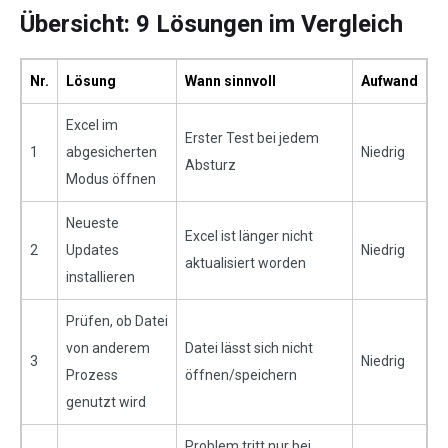
Übersicht: 9 Lösungen im Vergleich
Nr.
Lösung
Wann sinnvoll
Aufwand
Excel im
Erster Test bei jedem
1
abgesicherten
Niedrig
Absturz
Modus öffnen
Neueste
Excel ist länger nicht
2
Updates
Niedrig
aktualisiert worden
installieren
Prüfen, ob Datei
von anderem
Datei lässt sich nicht
3
Niedrig
Prozess
öffnen/speichern
genutzt wird
Problem tritt nur bei