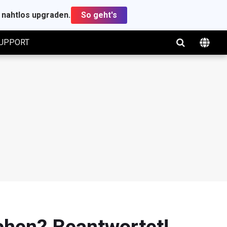
t nahtlos upgraden.
So geht's
UPPORT